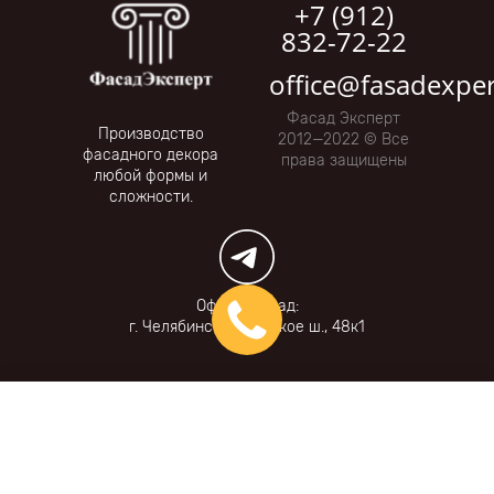
+7 (912)
832-72-22
office@fasadexper
Фасад Эксперт
Производство
2012—2022 © Все
фасадного декора
права защищены
любой формы и
сложности.
Офис и склад:
г. Челябинск Копейское ш., 48к1
Фильтры