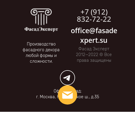
+7 (912)
832-72-22
office@fasade
xpert.su
Производство
Фасад Эксперт
фасадного декора
2012—2022 © Все
любой формы и
права защищены
сложности.
Офис и склад:
г. Москва, Коровинское ш., д.35