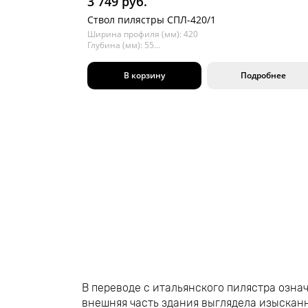
3 749 руб.
Ствол пилястры СПЛ-420/1
Ширина профиля (мм): 420
Глубина (мм): 55
Длина (мм): 2000
В корзину
Подробнее
В переводе с итальянского пилястра означ
внешняя часть здания выглядела изысканн