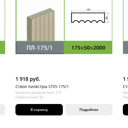
1 918 руб.
1 
Ствол пилястры СПЛ-175/1
Ст
Ширина профиля (мм): 175
Ши
Глубина (мм): 50
Глу
Длина (мм): 2000
Дл
В корзину
Подробнее