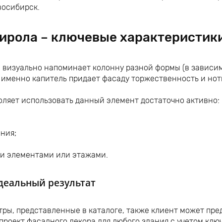
восибирск.
ирола – ключевые характеристик
 визуально напоминает колонну разной формы (в зависим
, именно капитель придает фасаду торжественность и нот
оляет использовать данный элемент достаточно активно:
ания;
ми элементами или этажами.
деальный результат
ры, представленные в каталоге, также клиент может пре
роект фасадного декора для любого здания с учетом клю