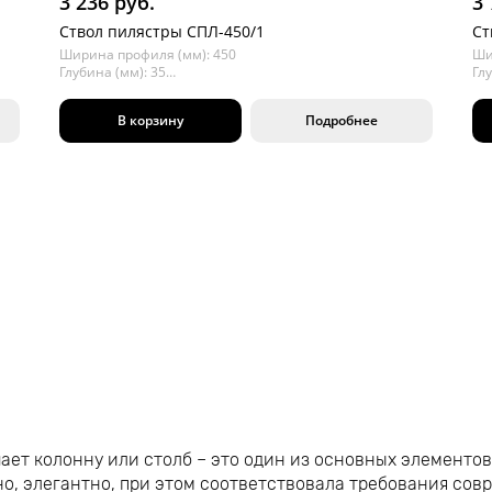
3 236 руб.
3 
Ствол пилястры СПЛ-450/1
Ст
Ширина профиля (мм): 450
Ши
Глубина (мм): 35
Глу
Длина (мм): 2000
Дл
В корзину
Подробнее
ает колонну или столб – это один из основных элементов
о, элегантно, при этом соответствовала требования совр