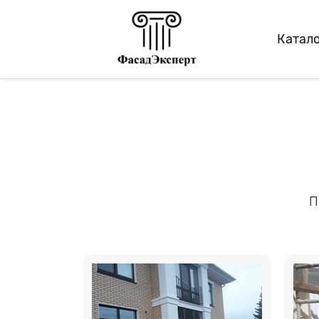
Катало
П