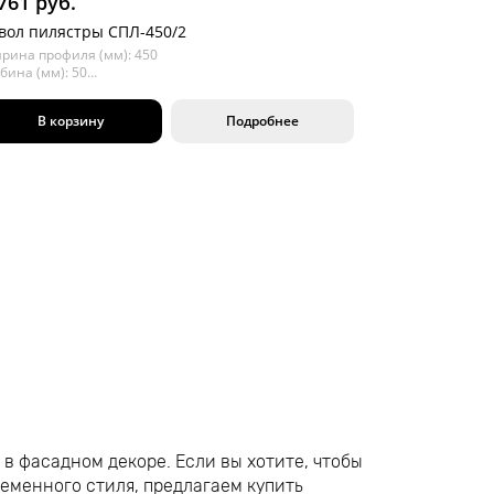
761 руб.
вол пилястры СПЛ-450/2
рина профиля (мм): 450
бина (мм): 50
ина (мм): 2000
В корзину
Подробнее
 в фасадном декоре. Если вы хотите, чтобы
еменного стиля, предлагаем купить