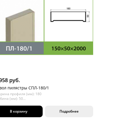
958 руб.
вол пилястры СПЛ-180/1
рина профиля (мм): 180
бина (мм): 50
ина (мм): 2000
В корзину
Подробнее